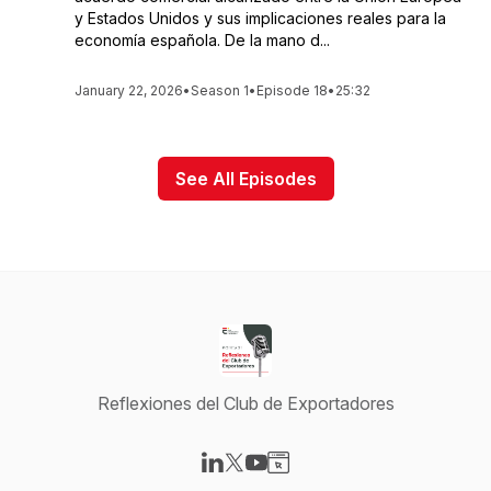
y Estados Unidos y sus implicaciones reales para la
economía española. De la mano d...
January 22, 2026
•
Season 1
•
Episode 18
•
25:32
See All Episodes
Reflexiones del Club de Exportadores
Visit our LinkedIn page
Visit our X-com page
Visit our YouTube page
Visit our Website page